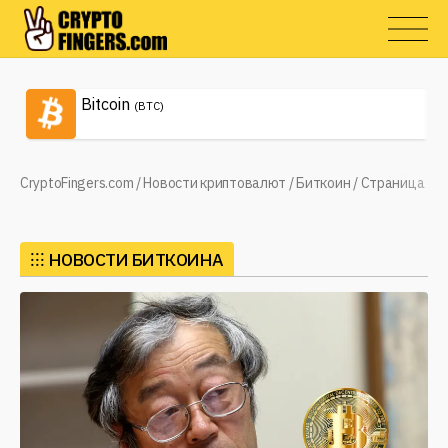
Bitcoin
(BTC)
CryptoFingers.com
/
Новости криптовалют
/
Биткоин
/
Страница 2
⁝⁝⁝
НОВОСТИ БИТКОИНА