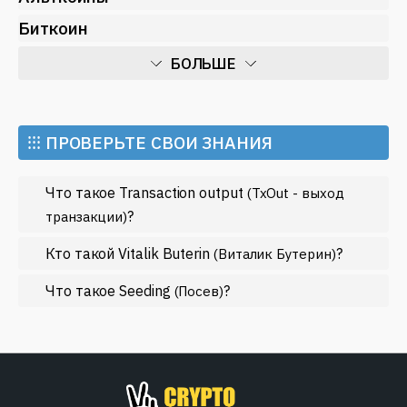
Биткоин
БОЛЬШЕ
Искусственный интеллект
Майнинг
⁝⁝⁝ ПРОВЕРЬТЕ СВОИ ЗНАНИЯ
Метавселенные
Что такое Transaction output
(TxOut - выход
Регулирование
?
транзакции)
Рынок и события
Кто такой Vitalik Buterin
?
(Виталик Бутерин)
Экономика
Что такое Seeding
?
Эфириум
(Посев)
МЕНЬШЕ