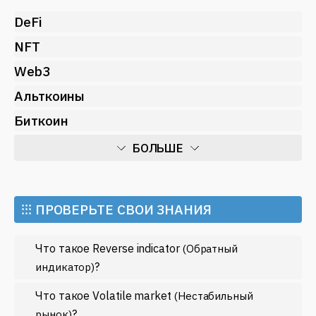
DeFi
NFT
Web3
Альткоины
Биткоин
БОЛЬШЕ
Искусственный интеллект
Майнинг
⁝⁝⁝ ПРОВЕРЬТЕ СВОИ ЗНАНИЯ
Метавселенные
Что такое Reverse indicator
(Обратный
Регулирование
?
индикатор)
Рынок и события
Что такое Volatile market
(Нестабильный
Экономика
?
рынок)