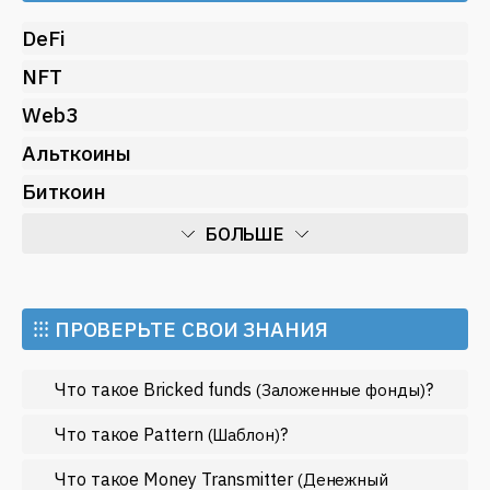
DeFi
NFT
Web3
Альткоины
Биткоин
БОЛЬШЕ
Искусственный интеллект
Майнинг
⁝⁝⁝ ПРОВЕРЬТЕ СВОИ ЗНАНИЯ
Метавселенные
Что такое Bricked funds
?
(Заложенные фонды)
Регулирование
Рынок и события
Что такое Pattern
?
(Шаблон)
Экономика
Что такое Money Transmitter
(Денежный