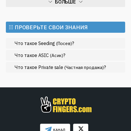
БОЛЬШЕ
Искусственный интеллект
Майнинг
⁝⁝⁝ ПРОВЕРЬТЕ СВОИ ЗНАНИЯ
Метавселенные
Что такое Seeding
?
(Посев)
Регулирование
Рынок и события
Что такое ASIC
?
(Асик)
Экономика
Что такое Private sale
?
(Частная продажа)
Эфириум
МЕНЬШЕ
КАНАЛ