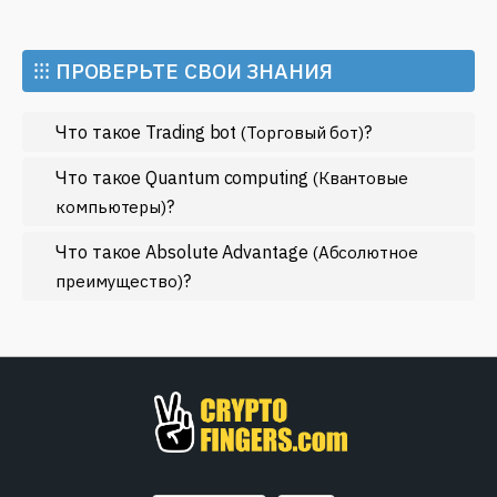
Искусственный интеллект
Майнинг
⁝⁝⁝ ПРОВЕРЬТЕ СВОИ ЗНАНИЯ
Метавселенные
Что такое Trading bot
?
(Торговый бот)
Регулирование
Рынок и события
Что такое Quantum computing
(Квантовые
?
компьютеры)
Экономика
Что такое Absolute Advantage
Эфириум
(Абсолютное
?
преимущество)
МЕНЬШЕ