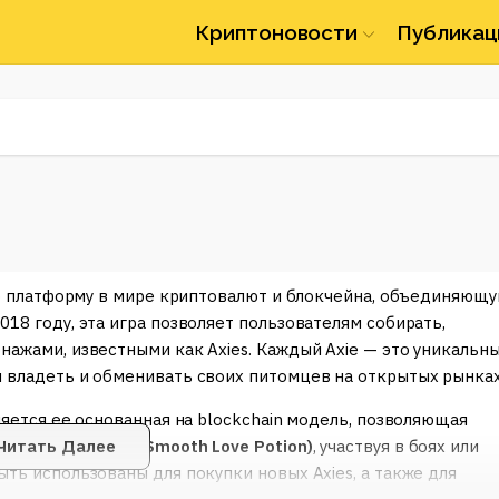
Криптоновости
Публикац
ную платформу в мире криптовалют и блокчейна, объединяющ
018 году, эта игра позволяет пользователям собирать,
нажами, известными как Axies. Каждый Axie — это уникальн
м владеть и обменивать своих питомцев на открытых рынках
ляется ее основанная на blockchain модель, позволяющая
лучают
Читать Далее
AXS
и
SLP (Smooth Love Potion)
, участвуя в боях или
ыть использованы для покупки новых Axies, а также для