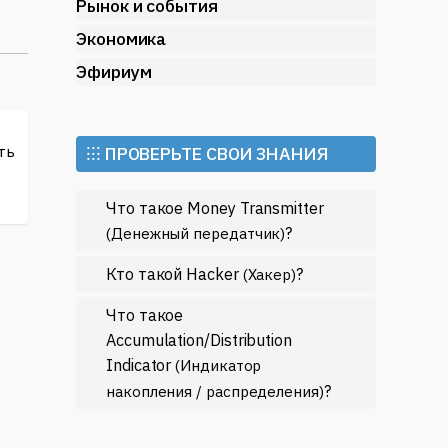
Рынок и события
Экономика
Эфириум
т
ть
⁝⁝⁝ ПРОВЕРЬТЕ СВОИ ЗНАНИЯ
а.
Что такое Money Transmitter
?
(Денежный передатчик)
Кто такой Hacker
?
(Хакер)
а.
Что такое
Accumulation/Distribution
Indicator
(Индикатор
?
накопления / распределения)