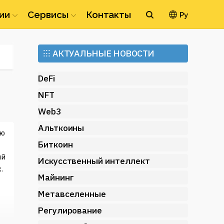
ии
Сервисы
Контакты
Ру
Ethereum
⁝⁝⁝
АКТУАЛЬНЫЕ НОВОСТИ
(ETH)
DeFi
NFT
Web3
Альткоины
ую
Биткоин
ый
Искусственный интеллект
.
Майнинг
Метавселенные
Регулирование