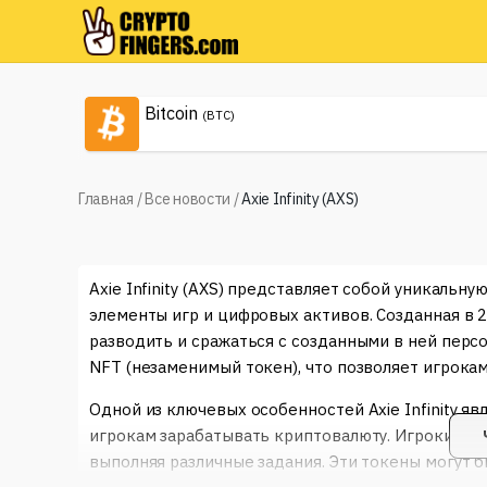
Bitcoin
(BTC)
Главная
/
Все новости
/
Axie Infinity (AXS)
Axie Infinity (AXS) представляет собой уникаль
элементы игр и цифровых активов. Созданная в 2
разводить и сражаться с созданными в ней персо
NFT (незаменимый токен), что позволяет игрока
Одной из ключевых особенностей Axie Infinity яв
игрокам зарабатывать криптовалюту. Игроки по
выполняя различные задания. Эти токены могут б