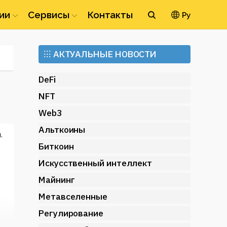
ии
Сервисы
Контакты
Ру
Ethereum
⁝⁝⁝
АКТУАЛЬНЫЕ НОВОСТИ
(ETH)
DeFi
NFT
Web3
Альткоины
.
Биткоин
Искусственный интеллект
Майнинг
Метавселенные
Регулирование