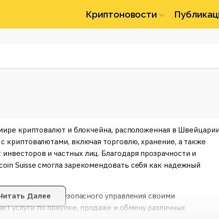
Криптоновости
Публикац
в мире криптовалют и блокчейна, расположенная в Швейцарии
 с криптовалютами, включая торговлю, хранение, а также
 инвесторов и частных лиц. Благодаря прозрачности и
coin Suisse смогла зарекомендовать себя как надежный
e для удобного и безопасного управления своими
Читать Далее
т услуги по покупке, продаже и обмену различных