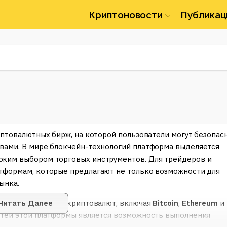
Криптоновости
Публикац
птовалютных бирж, на которой пользователи могут безопас
вами. В мире блокчейн-технологий платформа выделяется
оким выбором торговых инструментов. Для трейдеров и
тформам, которые предлагают не только возможности для
ынка.
ством популярных криптовалют, включая
Читать Далее
Bitcoin
,
Ethereum
и
стей этой платформы является возможность выполнения