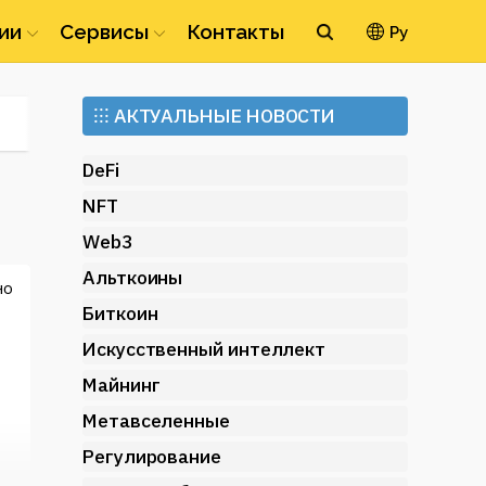
ии
Сервисы
Контакты
Ру
Ethereum
⁝⁝⁝
АКТУАЛЬНЫЕ НОВОСТИ
(ETH)
DeFi
NFT
Web3
Альткоины
но
Биткоин
Искусственный интеллект
Майнинг
Метавселенные
Регулирование