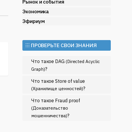
т
Рынок и события
Экономика
Эфириум
м
т
⁝⁝⁝ ПРОВЕРЬТЕ СВОИ ЗНАНИЯ
р
ех
Что такое DAG
(Directed Acyclic
вли
?
Graph)
Что такое Store of value
?
(Хранилище ценностей)
Что такое Fraud proof
(Доказательство
?
мошенничества)