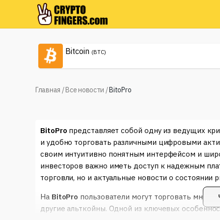
Bitcoin
(BTC)
Главная
/
Все новости
/
BitoPro
BitoPro
представляет собой одну из ведущих кри
и удобно торговать различными цифровыми акти
своим интуитивно понятным интерфейсом и шир
инвесторов важно иметь доступ к надежным пла
торговли, но и актуальные новости о состоянии р
На
BitoPro
пользователи могут торговать множе
другие альткойны. Одной из ключевых особенно