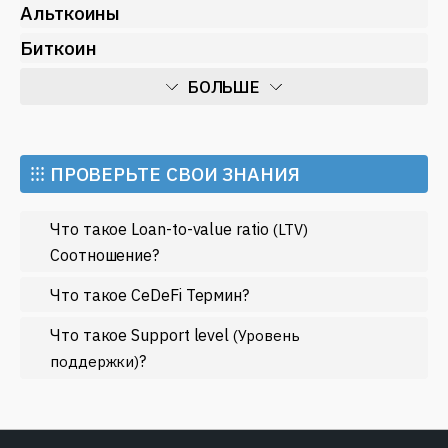
Альткоины
Биткоин
БОЛЬШЕ
Искусственный интеллект
Майнинг
⁝⁝⁝ ПРОВЕРЬТЕ СВОИ ЗНАНИЯ
Метавселенные
Что такое Loan-to-value ratio
(LTV)
Регулирование
Соотношение?
Рынок и события
Что такое CeDeFi Термин?
Экономика
Что такое Support level
(Уровень
Эфириум
?
поддержки)
МЕНЬШЕ