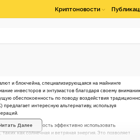
Криптоновости
Публикац
валют и блокчейна, специализирующаяся на майнинге
мание инвесторов и энтузиастов благодаря своему внимани
стущую обеспокоенность по поводу воздействия традиционн
) предлагает интересную альтернативу, используя
пераций.
яется его способность эффективно использовать
Читать Далее
 таких как солнечная и ветряная энергия. Это позволяет