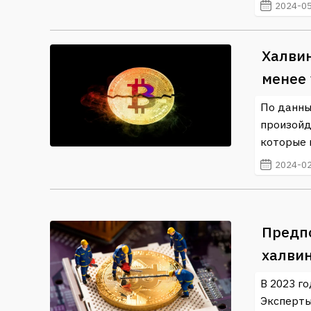
2024-05
Халвин
менее 
По данны
произойд
которые 
2024-02
Предпо
халвин
В 2023 го
Эксперты