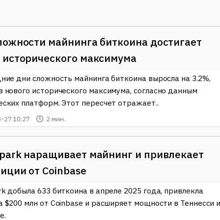
зить затраты на электроэнергию. Пользователи и инвестор
твует защите окружающей среды, но и позволяет экономить
ложности майнинга биткоина достигает
ью, и многие люди начинают замечать, как технологии могу
) активно работает над тем, чтобы показать, как
 исторического максимума
ать прибыль, но и заботиться о планете. Использование
дние дни сложность майнинга биткоина выросла на 3.2%,
 привлекательными для инвесторов, стремящихся
в нового исторического максимума, согласно данным
еских платформ. Этот пересчет отражает..
огут отслеживать участие компании в современных
-27 10:27
2 мин.
 криптовалют. Существует возможность следить за графика
цию о текущих стратегиях майнинга и инвестиционных
понять, как именно работает компания и какие инициативы
park наращивает майнинг и привлекает
иции от Coinbase
востей и событий в мире CleanSpark (CLSK) и технологии
ь вы найдете свежие обновления и интересные факты о
rk добыла 633 биткоина в апреле 2025 года, привлекла
риптовалют. Это идеальное место для тех, кто хочет быть на
а $200 млн от Coinbase и расширяет мощности в Теннесси 
на и майнинга.
е.