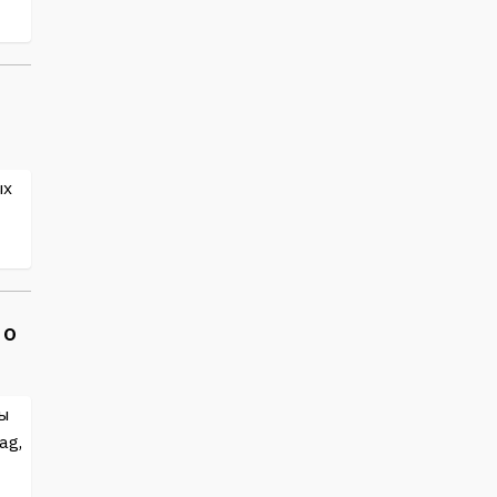
ых
 о
ы
ag,