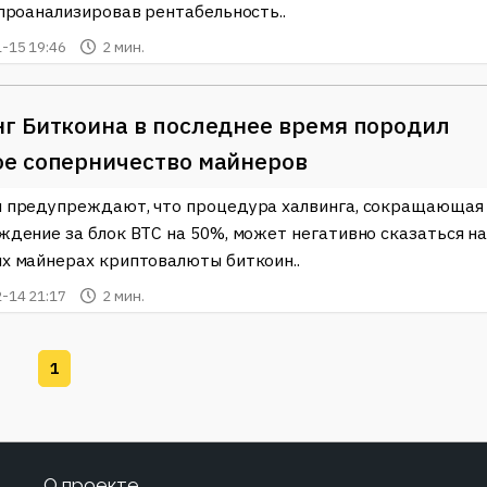
 проанализировав рентабельность..
-15 19:46
2 мин.
г Биткоина в последнее время породил
ое соперничество майнеров
 предупреждают, что процедура халвинга, сокращающая
ждение за блок BTC на 50%, может негативно сказаться н
х майнерах криптовалюты биткоин..
-14 21:17
2 мин.
1
О проекте