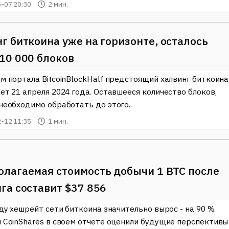
-07 20:30
2 мин.
г биткоина уже на горизонте, осталось
10 000 блоков
м портала BitcoinBlockHalf предстоящий халвинг биткоина
ет 21 апреля 2024 года. Оставшееся количество блоков,
необходимо обработать до этого..
-12 11:35
1 мин.
лагаемая стоимость добычи 1 BTC после
га составит $37 856
ду хешрейт сети биткоина значительно вырос - на 90 %.
 CoinShares в своем отчете оценили будущие перспективы