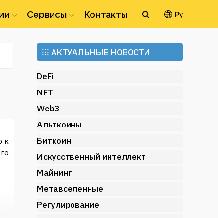
ии
Сервисы
Контакты
Ру
Ethereum
⁝⁝⁝
АКТУАЛЬНЫЕ НОВОСТИ
(ETH)
DeFi
NFT
Web3
Альткоины
Биткоин
ю к
ого
Искусственный интеллект
Майнинг
Метавселенные
Регулирование