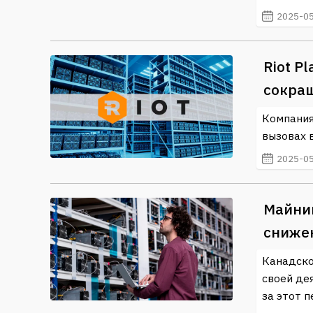
2025-05
Riot P
сокра
Компания
вызовах 
2025-05
Майнин
сниже
Канадско
своей дея
за этот п