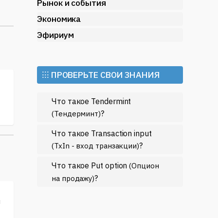
ы
Рынок и события
Экономика
Эфириум
т
⁝⁝⁝ ПРОВЕРЬТЕ СВОИ ЗНАНИЯ
Что такое Tendermint
?
(Тендерминт)
ми
Что такое Transaction input
?
(TxIn - вход транзакции)
Что такое Put option
(Опцион
?
на продажу)
и