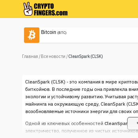
Bitcoin
(BTC)
Главная
/
Все новости
/
CleanSpark (CLSK)
CleanSpark (CLSK) - это компания в мире крипто
биткойнов. В последние годы она привлекла вни
экологии и устойчивому развитию. Учитывая ра
майнинга на окружающую среду, CleanSpark (CLSK
возобновляемые источники энергии для своих о
Одной из ключевых особенностей
CleanSpark
явл
электричество, полученное из чистых источников,