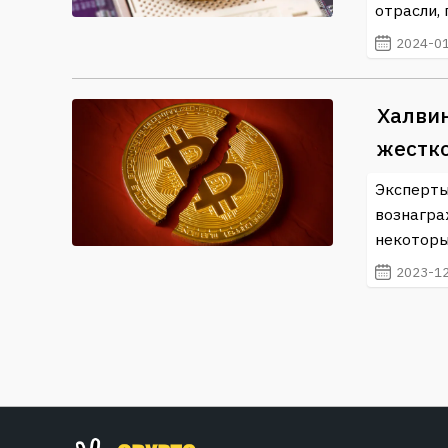
отрасли,
2024-01
Халвин
жестк
Эксперты
вознагра
некоторы
2023-12