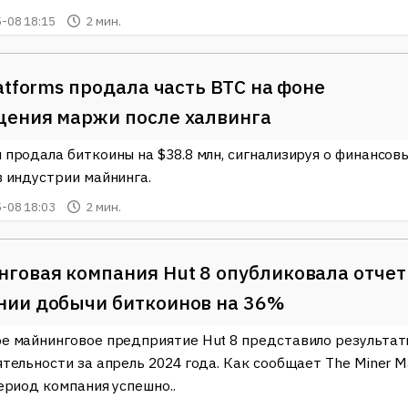
-08 18:15
2 мин.
latforms продала часть BTC на фоне
щения маржи после халвинга
 продала биткоины на $38.8 млн, сигнализируя о финансов
в индустрии майнинга.
-08 18:03
2 мин.
говая компания Hut 8 опубликовала отчет
нии добычи биткоинов на 36%
е майнинговое предприятие Hut 8 представило результат
тельности за апрель 2024 года. Как сообщает The Miner M
ериод компания успешно..