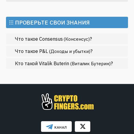
меняющемся мире. Не упустите возможность быть
Искусственный интеллект
в курсе всех новостей и событий, связанных с
криптовалютами и блокчейном!
Майнинг
⁝⁝⁝ ПРОВЕРЬТЕ СВОИ ЗНАНИЯ
Метавселенные
Что такое Consensus
?
(Консенсус)
Регулирование
Рынок и события
Что такое P&L
?
(Доходы и убытки)
Экономика
Кто такой Vitalik Buterin
?
(Виталик Бутерин)
Эфириум
МЕНЬШЕ
КАНАЛ