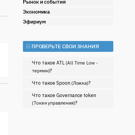
Рынок и события
Экономика
Эфириум
⁝⁝⁝ ПРОВЕРЬТЕ СВОИ ЗНАНИЯ
в
Что такое ATL
(All Time Low -
?
термин)
Что такое Spoon
?
(Ложка)
Что такое Governance token
?
(Токен управления)