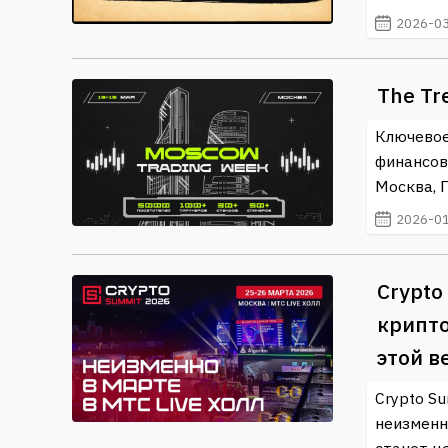
(DeFi)
. Это поможет вам быть в курсе всех акту
2026-03
Независимо от вашего уровня подготовки, всегда
развивающемся направлении в мире криптовалю
The Tr
Ключевое
финансов
Москва, П
2026-01
Crypto
крипто
этой в
Crypto S
неизменн