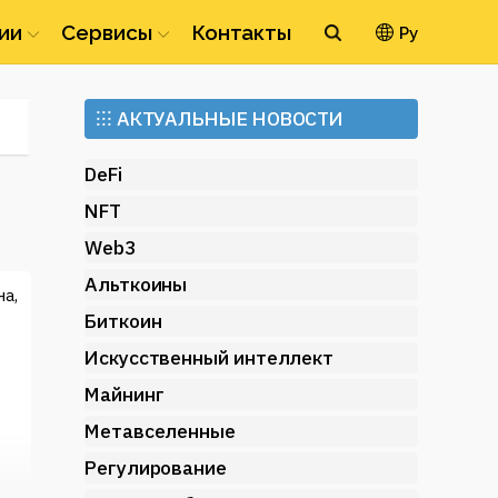
ии
Сервисы
Контакты
Ру
Ethereum
⁝⁝⁝
АКТУАЛЬНЫЕ НОВОСТИ
(ETH)
DeFi
NFT
Web3
Альткоины
а,
Биткоин
Искусственный интеллект
Майнинг
Метавселенные
Регулирование