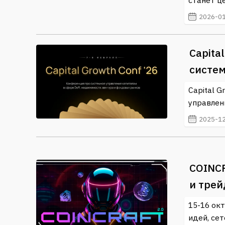
станет ц
2026-01
Capita
систе
Capital 
управлен
2025-12
COINCR
и трей
15-16 ок
идей, се