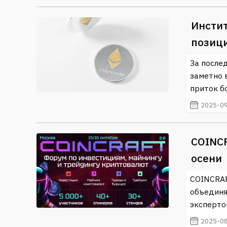
Инсти
позици
За после
заметно 
приток бо
2025-09
COINCR
осени
COINCRAF
объединя
эксперто
2025-08