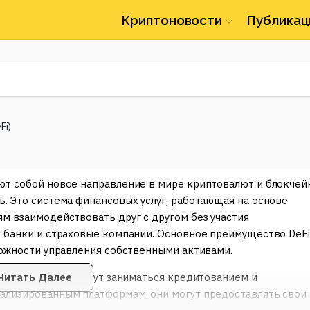
Криптоновости
Публикац
Fi)
ют собой новое направление в мире криптовалют и блокчейн
. Это система финансовых услуг, работающая на основе
м взаимодействовать друг с другом без участия
к банки и страховые компании. Основное преимущество DeFi
можности управления собственными активами.
, пользователи могут заниматься кредитованием и
Читать Далее
ализированным платформам, они могут предоставлять свои