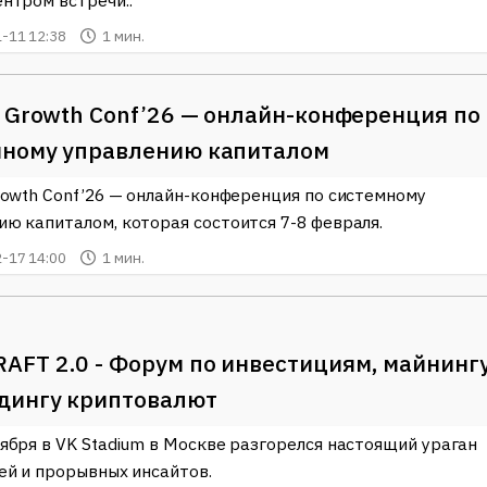
ентром встречи..
-11 12:38
1 мин.
l Growth Conf’26 — онлайн-конференция по
мному управлению капиталом
Growth Conf’26 — онлайн-конференция по системному
ию капиталом, которая состоится 7-8 февраля.
-17 14:00
1 мин.
AFT 2.0 - Форум по инвестициям, майнинг
дингу криптовалют
тября в VK Stadium в Москве разгорелся настоящий ураган
тей и прорывных инсайтов.