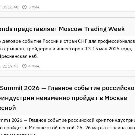
альных событий и тенденций в этой захватывающей области.
-05 16:40
5 мин.
 есть что-то новенькое, что стоит узнать об этом быстро
т.
ends представляет Moscow Trading Week
 деловое событие России и стран СНГ для профессионало
ых рынков, трейдеров и инвесторов. 13-15 мая 2026 года,
ресненская наб..
-21 19:43
4 мин.
 Summit 2026 — Главное событие российско
индустрии неизменно пройдет в Москве
есной
ummit 2026 — Главное событие российской криптоиндустри
о пройдет в Москве этой весной! 25–26 марта столица вн