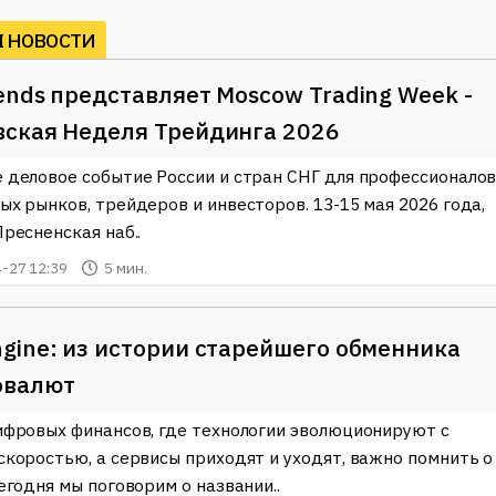
ение в виде процентов. К тому же, заемщики могут легко
ные процедуры проверки кредитоспособности, которые
I НОВОСТИ
ends представляет Moscow Trading Week -
втоматизированные маркет-мейкеры), которые позволяют
ьзуя смарт-контракты. Пользователи могут подключать свои
вская Неделя Трейдинга 2026
ushiSwap, что упрощает процесс обмена. Таким образом,
 деловое событие России и стран СНГ для профессионало
ернативой централизованным платформам, где часто
ых рынков, трейдеров и инвесторов. 13-15 мая 2026 года,
ресненская наб..
n
, играют важную роль в экосистеме DeFi. Ethereum, как
-27 12:39
5 мин.
ктов, предоставляет разработчикам возможность создавать
а финансового управления. Binance Coin также активно
ьзователям сокращать комиссии за торговлю.
gine: из истории старейшего обменника
м возможности для стейкинга и фарминга, что позволяет им
овалют
 пользователи временно блокируют свои активы на
де дополнительных токенов. Такой подход стал особенно
ифровых финансов, где технологии эволюционируют с
имизировать доходность своих активов.
скоростью, а сервисы приходят и уходят, важно помнить о
егодня мы поговорим о названии..
ости и обновления из мира
Децентрализованные финансы