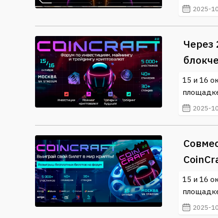
2025-10
Через 
блокче
15 и 16 о
площадке
2025-10
Совме
CoinCra
15 и 16 о
площадке
2025-10