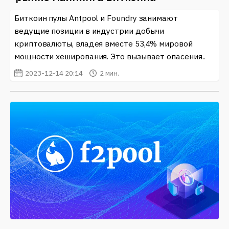
криптовалют и блокчейна. Мы регулярно обновляем
контент, чтобы у вас была возможность следить за
Биткоин пулы Antpool и Foundry занимают
последними тенденциями и новыми решениями в
ведущие позиции в индустрии добычи
этой быстро развивающейся области. Если вы
криптовалюты, владея вместе 53,4% мировой
хотите оставаться в курсе событий и быть на
мощности хеширования. Это вызывает опасения..
передовых позициях в мире криптовалют, заходите
2023-12-14 20:14
2 мин.
к нам чаще.