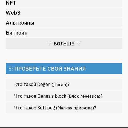
NFT
Web3
Альткоины
Биткоин
БОЛЬШЕ
Искусственный интеллект
Майнинг
⁝⁝⁝ ПРОВЕРЬТЕ СВОИ ЗНАНИЯ
Метавселенные
Кто такой Degen
?
(Деген)
Регулирование
Рынок и события
Что такое Genesis block
?
(Блок генезиса)
Экономика
Что такое Soft peg
?
(Мягкая привязка)
Эфириум
МЕНЬШЕ