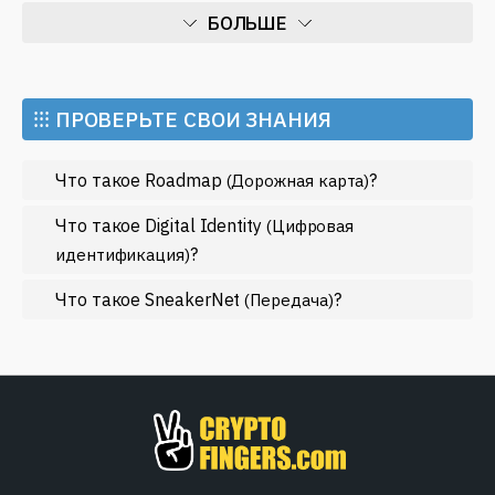
материалы по этой теме. Мы освещаем ключевые
БОЛЬШЕ
события и тренды, помогая вам оставаться на пике
информации в мире Instagram и криптовалют.
Искусственный интеллект
Майнинг
⁝⁝⁝ ПРОВЕРЬТЕ СВОИ ЗНАНИЯ
Метавселенные
Что такое Roadmap
?
(Дорожная карта)
Регулирование
Рынок и события
Что такое Digital Identity
(Цифровая
?
идентификация)
Экономика
Что такое SneakerNet
?
Эфириум
(Передача)
МЕНЬШЕ