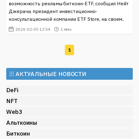
возможность рекламы биткоин-ETF, сообщил Нейт
актуальных событий и нововведений в блокчейн-
Джерачи, президент инвестиционно-
технологии. Благодаря такому подходу появляется
консультационной компании ETF Store, на своем..
возможность не только обучаться, но и
зарабатывать, участвуя в различных проектах и
2024-02-05 13:54
1 мин.
обсуждениях.
Важным аспектом использования Instagram в мире
1
криптовалют является возможность создания
визуального контента. Это могут быть инфографики,
пошаговые руководства или видеозаписи с
⁝⁝⁝
АКТУАЛЬНЫЕ НОВОСТИ
объяснением технологических процессов.
Визуализация информации способствует лучшему
DeFi
пониманию и вовлечению аудитории, что, в свою
NFT
очередь, создает мощную платформу для общения.
Web3
Если вам интересно следить за движением на
криптовалютном рынке и получать свежие новости,
Альткоины
обязательно загляните на наш сайт, где вы найдете
Биткоин
самые актуальные данные и аналитические