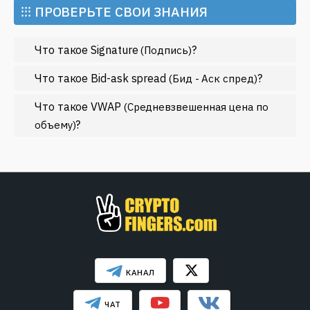
Майнинг
⁝⁝⁝ ПРОВЕРЬТЕ СВОИ ЗНАНИЯ
Метавселенные
Что такое Signature
?
(Подпись)
Регулирование
Рынок и события
Что такое Bid-ask spread
?
(Бид - Аск спред)
Экономика
Что такое VWAP
(Средневзвешенная цена по
?
Эфириум
объему)
МЕНЬШЕ
КАНАЛ
ЧАТ