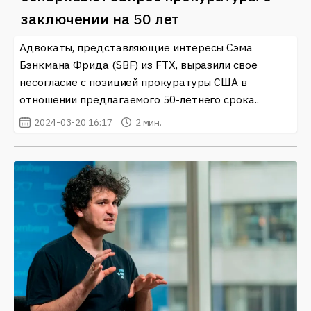
Таким образом, интерес к личной истории и
заключении на 50 лет
достижениям Сэма Бэнкман-Фрида, а также к его
компании FTX лишь растет. Подписывайтесь на
Адвокаты, представляющие интересы Сэма
обновления и оставайтесь в курсе, чтобы не
Бэнкмана Фрида (SBF) из FTX, выразили свое
пропустить важные события в криптовалютном
несогласие с позицией прокуратуры США в
мире.
отношении предлагаемого 50-летнего срока..
2024-03-20 16:17
2 мин.