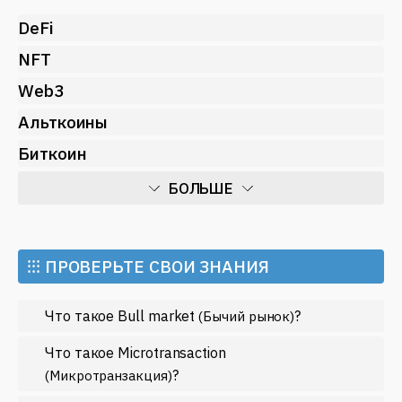
DeFi
NFT
Web3
Альткоины
Биткоин
БОЛЬШЕ
Искусственный интеллект
Майнинг
⁝⁝⁝ ПРОВЕРЬТЕ СВОИ ЗНАНИЯ
Метавселенные
Что такое Bull market
?
(Бычий рынок)
Регулирование
Рынок и события
Что такое Microtransaction
?
(Микротранзакция)
Экономика