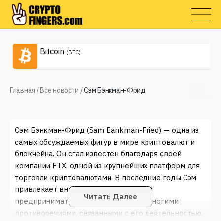
Bitcoin
(BTC)
Главная
/
Все новости
/
Сэм Бэнкман-Фрид
Сэм Бэнкман-Фрид (Sam Bankman-Fried) — одна из
самых обсуждаемых фигур в мире криптовалют и
блокчейна. Он стал известен благодаря своей
компании FTX, одной из крупнейших платформ для
торговли криптовалютами. В последние годы Сэм
привлекает внимание как своим
Читать Далее
предпринимательским духом, так и многими
противоречиями, связанными с его деятельностью.