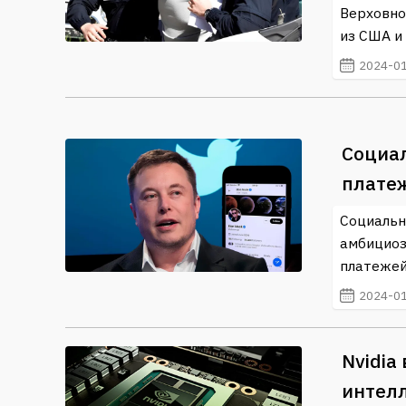
Верховно
из США и
2024-01
Социал
платеж
Социальна
амбициоз
платежей 
2024-01
Nvidia
интелл