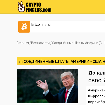
Bitcoin
(BTC)
Главная
/
Все новости
/
Соединённые Штаты Америки (СШ
⁝⁝⁝
СОЕДИНЁННЫЕ ШТАТЫ АМЕРИКИ - США 
Дональ
CBDC б
Американ
цифровой
переизбр