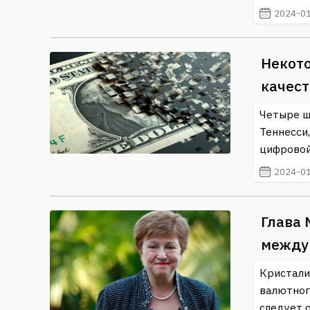
2024-01
Некото
качест
Четыре ш
Теннесси
цифровой
2024-01
Глава 
между
Кристали
валютног
следует 