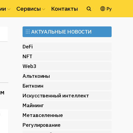
ии
Сервисы
Контакты
Ру
Ethereum
⁝⁝⁝
АКТУАЛЬНЫЕ НОВОСТИ
(ETH)
DeFi
NFT
Web3
Альткоины
Биткоин
ом
Искусственный интеллект
Майнинг
я
Метавселенные
Регулирование