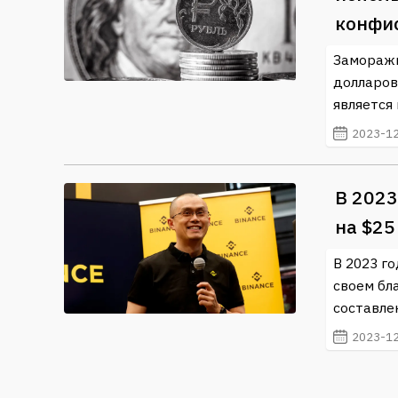
конфи
Заморажи
долларов
является
2023-12
В 2023
на $2
В 2023 го
своем бл
составлен
2023-12