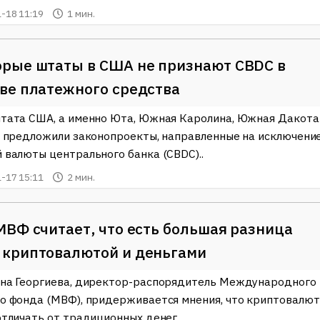
-18 11:19
1 мин.
рые штаты в США не признают CBDC в
ве платежного средства
тата США, а именно Юта, Южная Каролина, Южная Дакота
, предложили законопроекты, направленные на исключени
 валюты центрального банка (CBDC)..
-17 15:11
2 мин.
МВФ считает, что есть большая разница
 криптовалютой и деньгами
на Георгиева, директор-распорядитель Международного
о фонда (МВФ), придерживается мнения, что криптовалю
отличать от традиционных денег..