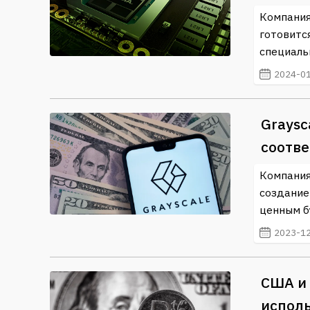
Компания
готовитс
специаль
2024-01
Graysc
соотве
Компания
создание
ценным б
2023-12
США и
исполь