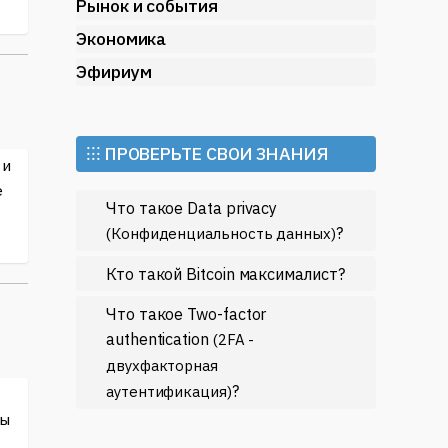
Рынок и события
Экономика
Эфириум
⁝⁝⁝ ПРОВЕРЬТЕ СВОИ ЗНАНИЯ
 и
е
Что такое Data privacy
?
(Конфиденциальность данных)
Кто такой Bitcoin максималист?
Что такое Two-factor
authentication
(2FA -
двухфакторная
?
аутентификация)
ты