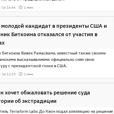
-16 16:44
1 мин.
 молодой кандидат в президенты США и
ник Биткоина отказался от участия в
ах
 биткоина Вивек Рамасвами, известный также своими
инскими высказываниями, официально снял свою
уру с президентской гонки в США..
-16 12:23
1 мин.
н хочет обжаловать решение суда
ории об экстрадиции
тель Terraform Labs До Квон подал апелляцию на решение