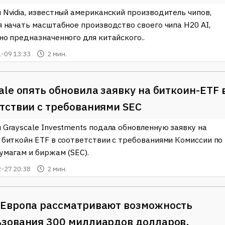
 Nvidia, известный американский производитель чипов,
я начать масштабное производство своего чипа H20 AI,
но предназначенного для китайского..
-09 13:33
2 мин.
ale опять обновила заявку на биткоин-ETF 
тствии с требованиями SEC
 Grayscale Investments подала обновленную заявку на
 биткойн ETF в соответствии с требованиями Комиссии по
умагам и биржам (SEC).
-27 20:38
2 мин.
 Европа рассматривают возможность
зования 300 миллиардов долларов,