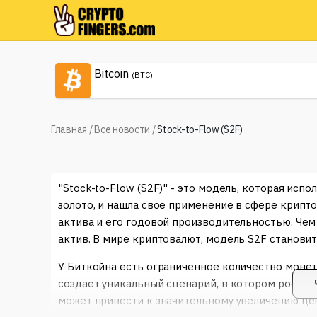
Bitcoin
(BTC)
Главная
/
Все новости
/
Stock-to-Flow (S2F)
"Stock-to-Flow (S2F)" - это модель, которая исп
золото, и нашла свое применение в сфере крипт
актива и его годовой производительностью. Че
актив. В мире криптовалют, модель S2F становит
У Биткойна есть ограниченное количество монет
создает уникальный сценарий, в котором рост д
может привести к значительному увеличению це