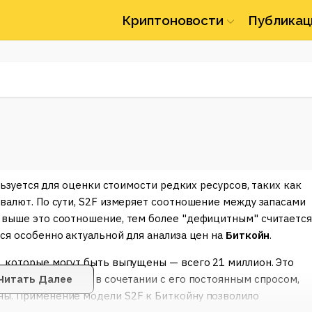
Криптоновости
Публикац
ользуется для оценки стоимости редких ресурсов, таких как
овалют. По сути, S2F измеряет соотношение между запасами
м выше это соотношение, тем более "дефицитным" считаетс
ся особенно актуальной для анализа цен на
Биткойн
.
, которые могут быть выпущены — всего 21 миллион. Это
ефицита Биткойна, в сочетании с его постоянным спросом,
Читать Далее
ны. Применение модели S2F к Биткойну позволило