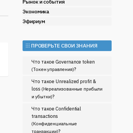
Рынок и события
Экономика
Эфириум
⁝⁝⁝ ПРОВЕРЬТЕ СВОИ ЗНАНИЯ
Что такое Governance token
?
(Токен управления)
Что такое Unrealized profit &
loss
(Нереализованные прибыли
?
и убытки)
Что такое Confidential
transactions
(Конфиденциальные
?
транзакции)