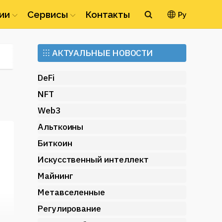
ии
Сервисы
Контакты
Ру
Ethereum
⁝⁝⁝
АКТУАЛЬНЫЕ НОВОСТИ
(ETH)
DeFi
NFT
Web3
Альткоины
Биткоин
я
Искусственный интеллект
Майнинг
Метавселенные
Регулирование