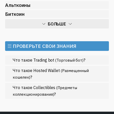
Альткоины
Биткоин
БОЛЬШЕ
Искусственный интеллект
Майнинг
⁝⁝⁝ ПРОВЕРЬТЕ СВОИ ЗНАНИЯ
Метавселенные
Что такое Trading bot
?
(Торговый бот)
Регулирование
Рынок и события
Что такое Hosted Wallet
(Размещенный
?
кошелек)
Экономика
Что такое Collectibles
Эфириум
(Предметы
?
коллекционирования)
МЕНЬШЕ