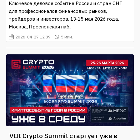
Ключевое деловое событие России и стран СНГ
конференций
и обзоры событий. Мы постоянно
для профессионалов финансовых рынков,
обновляем информацию, чтобы вы всегда были в
курсе самых свежих и актуальных событий в этой
трейдеров и инвесторов. 13-15 мая 2026 года,
быстроразвивающейся области.
Москва, Пресненская наб..
2026-04-27 12:39
5 мин.
VIII Crypto Summit стартует уже в