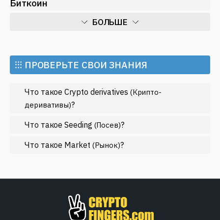
Биткоин
БОЛЬШЕ
Искусственный интеллект
Майнинг
⁝⁝⁝ ПРОВЕРЬТЕ СВОИ ЗНАНИЯ
Метавселенные
Что такое Crypto derivatives
(Крипто-
Регулирование
?
деривативы)
Рынок и события
Что такое Seeding
?
(Посев)
Экономика
Что такое Market
?
Эфириум
(Рынок)
МЕНЬШЕ