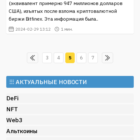
(эквивалент примерно 947 миллионов долларов
США), изъятых после взлома криптовалютной
биржи Bitfinex. Эта информация была..
2024-02-29 13:12
1 мин.
3
4
5
6
7
⁝⁝⁝
АКТУАЛЬНЫЕ НОВОСТИ
DeFi
NFT
Web3
Альткоины