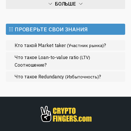
БОЛЬШЕ
Будьте в курсе событий и используйте все
преимущества, которые предлагает современный
Искусственный интеллект
финансовый рынок.
Майнинг
⁝⁝⁝ ПРОВЕРЬТЕ СВОИ ЗНАНИЯ
Метавселенные
Кто такой Market taker
?
(Участник рынка)
Регулирование
Рынок и события
Что такое Loan-to-value ratio
(LTV)
Соотношение?
Экономика
Что такое Redundancy
?
Эфириум
(Избыточность)
МЕНЬШЕ