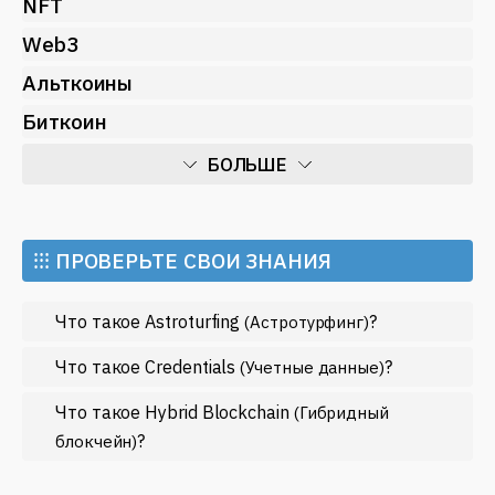
NFT
Web3
Альткоины
Биткоин
БОЛЬШЕ
Искусственный интеллект
Майнинг
⁝⁝⁝ ПРОВЕРЬТЕ СВОИ ЗНАНИЯ
Метавселенные
Что такое Astroturfing
?
(Астротурфинг)
Регулирование
Рынок и события
Что такое Credentials
?
(Учетные данные)
Экономика
Что такое Hybrid Blockchain
(Гибридный
?
Эфириум
блокчейн)
МЕНЬШЕ