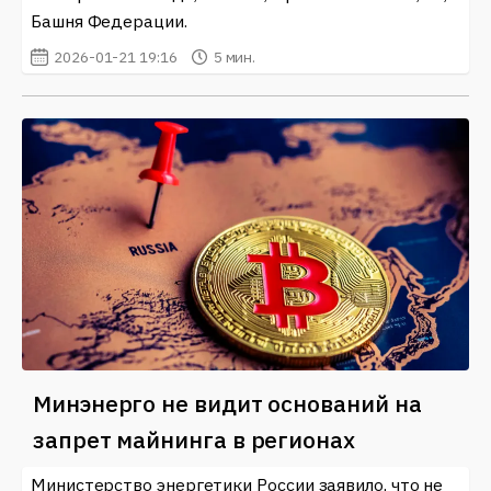
Следите за обновлениями и будьте в курсе событий,
Башня Федерации.
ведь криптовалюты и блокчейн становятся
2026-01-21 19:16
5 мин.
неотъемлемой частью современного финансового
ландшафта.
Минэнерго не видит оснований на
запрет майнинга в регионах
Министерство энергетики России заявило, что не