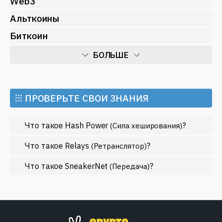
Web3
Альткоины
Биткоин
БОЛЬШЕ
Искусственный интеллект
Майнинг
⁝⁝⁝ ПРОВЕРЬТЕ СВОИ ЗНАНИЯ
Метавселенные
Что такое Hash Power
?
(Сила хеширования)
Регулирование
Рынок и события
Что такое Relays
?
(Ретранслятор)
Экономика
Что такое SneakerNet
?
(Передача)
Эфириум
МЕНЬШЕ